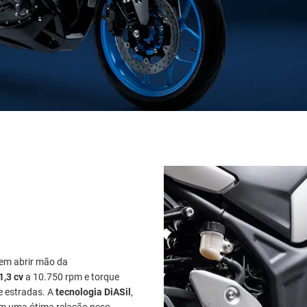
sem abrir mão da
1,3 cv
a 10.750 rpm e torque
e estradas. A
tecnologia DiASil
,