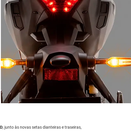
ED
, junto às novas setas dianteiras e traseiras,