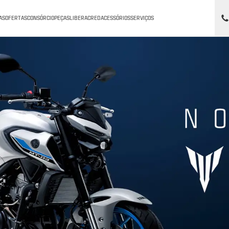
AS
OFERTAS
CONSÓRCIO
PEÇAS
LIBERACRED
ACESSÓRIOS
SERVIÇOS