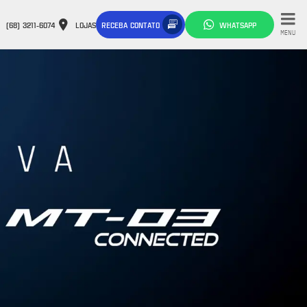
(68) 3211-6074
LOJAS
RECEBA CONTATO
WHATSAPP
MENU