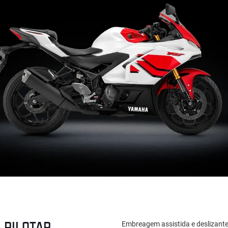
 PILOTAR
Embreagem assistida e deslizante