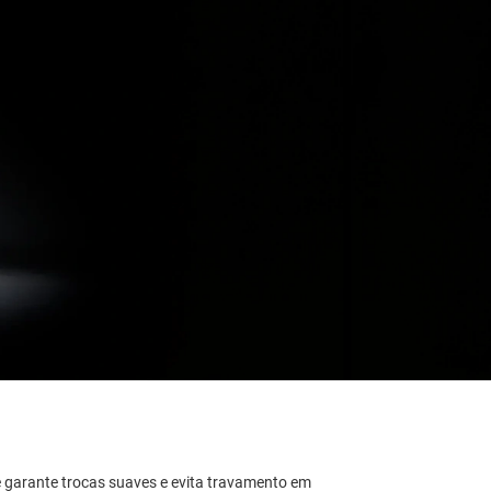
 garante trocas suaves e evita travamento em