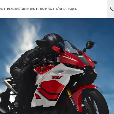
AS
OFERTAS
CONSÓRCIO
PEÇAS
LIBERACRED
ACESSÓRIOS
SERVIÇOS